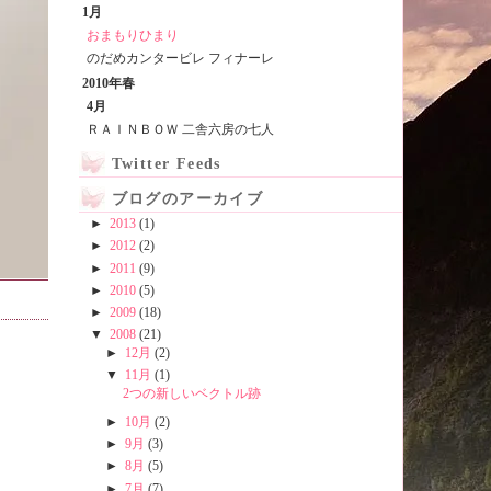
1月
おまもりひまり
のだめカンタービレ フィナーレ
2010年春
4月
ＲＡＩＮＢＯＷ 二舎六房の七人
Twitter Feeds
ブログのアーカイブ
►
2013
(1)
►
2012
(2)
►
2011
(9)
►
2010
(5)
►
2009
(18)
▼
2008
(21)
►
12月
(2)
▼
11月
(1)
2つの新しいベクトル跡
►
10月
(2)
►
9月
(3)
►
8月
(5)
►
7月
(7)