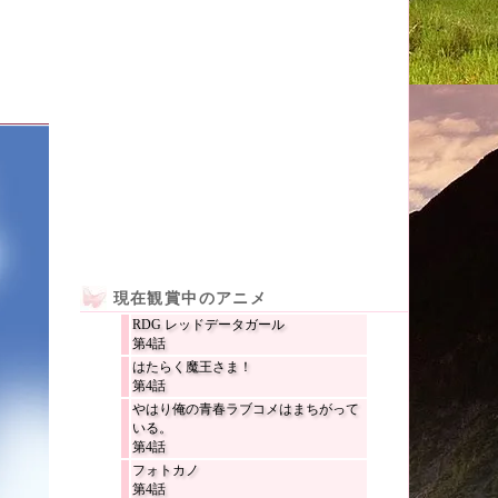
現在観賞中のアニメ
RDG レッドデータガール
第4話
はたらく魔王さま！
第4話
やはり俺の青春ラブコメはまちがって
いる。
第4話
フォトカノ
第4話