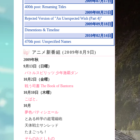
2009年07月17日
400th post: Renaming Titles
2009年08月23日
Rejected Version of "An Unexpected Wish (Part 4)"
2009年09月18日
Dimentions & Timeline
2010年02月14日
470th post: Unspecified Names
アニメ新番組 (2009年8月9日)
2009年秋
9月13日（日曜）
バトルスピリッツ 少年激覇ダン
10月2日（金曜）
戦う司書 The Book of Bantorra
10月10日（木曜）
こばと。
10月
夢色パティシエール
とある科学の超電磁砲
天体戦士サンレッド
たまごっち！
そらのおとしもの