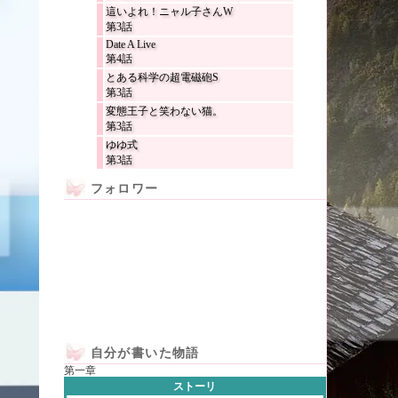
這いよれ！ニャル子さんW
第3話
Date A Live
第4話
とある科学の超電磁砲S
第3話
変態王子と笑わない猫。
第3話
ゆゆ式
第3話
フォロワー
自分が書いた物語
第一章
ストーリ