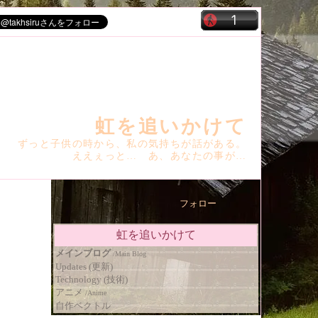
虹を追いかけて
ずっと子供の時から、私の気持ちが話がある。
ええぇっと… あ、あなたの事が…
フォロー
虹を追いかけて
メインブログ
/
Main Blog
Updates (更新)
Technology (技術)
アニメ
/
Anime
自作ベクトル