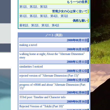
もう一つの世界
第1話
、
第2話
、
第3話
苦境少女の心は深く泣いて
第1話
、
第2話
、
第3話
、
第4話
、
第5話
偶然な願い
最初話
、
第2話
、
第3話
、
第4話
ノート (英語)
2008年08月11日
making a novel
2008年10月18日
walking home at night; About the "Alternate Dimention"
story
2008年12月11日
similarities I noticed
2008年12月12日
rejected version of "Alternate Dimension (Part 15)"
2008年12月15日
progress of v0046 and about "Alternate Dimension (Part
15)"
2009年02月08日
333rd post: Timeline and Character info
2009年04月16日
Rejected Version of "Tokihi (Part 10)"