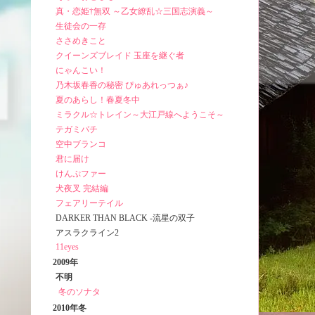
真・恋姫†無双 ～乙女繚乱☆三国志演義～
生徒会の一存
ささめきこと
クイーンズブレイド 玉座を継ぐ者
にゃんこい！
乃木坂春香の秘密 ぴゅあれっつぁ♪
夏のあらし！春夏冬中
ミラクル☆トレイン～大江戸線へようこそ～
テガミバチ
空中ブランコ
君に届け
けんぷファー
犬夜叉 完結編
フェアリーテイル
DARKER THAN BLACK -流星の双子
アスラクライン2
11eyes
2009年
不明
冬のソナタ
2010年冬