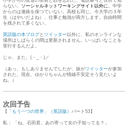
小学からの友達の名前と顔を忘れた、電話番号と住所で知
らない。
ソーシャルネットワーキングサイト以外に、
中学
からのは
連絡を保つていない。高校も同じ。今大学の３年
生（はやいだよね）、仕事と勉強が両方します。自由時間
を残されて多くない
。
英語版の
本ブログ
と
ツイッター
以外に、私のオンラインな
場所はしばらくの間は更新されません。いっぱいなことを
実行するんだよ。
じゃ、また。(・_・)／
（あっ、もしありませんでしたが、妹が
ツイッター
が参加
された。現在、ゆかりちゃんが情緒不安定そう見たいよ
ね。）
次回予告
【
「もう一つの世界」（英語版）
パート53】
私：
「ね、石田君。あの寄って女の子知ってる？」