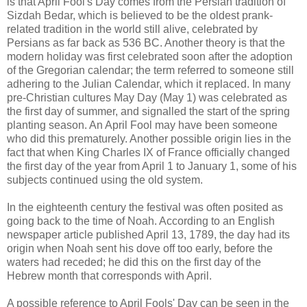
is that April Fool's Day comes from the Persian tradition of
Sizdah Bedar, which is believed to be the oldest prank-
related tradition in the world still alive, celebrated by
Persians as far back as 536 BC. Another theory is that the
modern holiday was first celebrated soon after the adoption
of the Gregorian calendar; the term referred to someone still
adhering to the Julian Calendar, which it replaced. In many
pre-Christian cultures May Day (May 1) was celebrated as
the first day of summer, and signalled the start of the spring
planting season. An April Fool may have been someone
who did this prematurely. Another possible origin lies in the
fact that when King Charles IX of France officially changed
the first day of the year from April 1 to January 1, some of his
subjects continued using the old system.
In the eighteenth century the festival was often posited as
going back to the time of Noah. According to an English
newspaper article published April 13, 1789, the day had its
origin when Noah sent his dove off too early, before the
waters had receded; he did this on the first day of the
Hebrew month that corresponds with April.
A possible reference to April Fools' Day can be seen in the