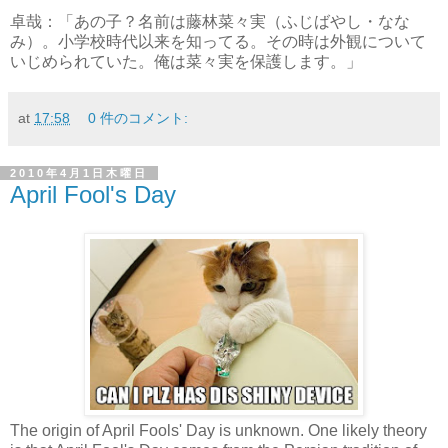
卓哉：
「あの子？名前は藤林菜々実（ふじばやし・なな
み）。小学校時代以来を知ってる。その時は外観について
いじめられていた。俺は菜々実を保護します。」
at
17:58
0 件のコメント:
2010年4月1日木曜日
April Fool's Day
The origin of April Fools' Day is unknown. One likely theory