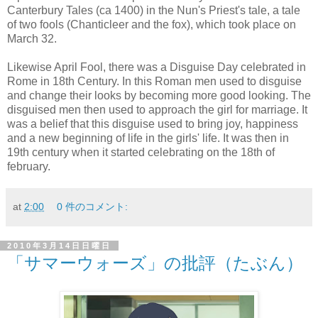
Canterbury Tales (ca 1400) in the Nun's Priest's tale, a tale
of two fools (Chanticleer and the fox), which took place on
March 32.
Likewise April Fool, there was a Disguise Day celebrated in
Rome in 18th Century. In this Roman men used to disguise
and change their looks by becoming more good looking. The
disguised men then used to approach the girl for marriage. It
was a belief that this disguise used to bring joy, happiness
and a new beginning of life in the girls' life. It was then in
19th century when it started celebrating on the 18th of
february.
at
2:00
0 件のコメント:
2010年3月14日日曜日
「サマーウォーズ」の批評（たぶん）