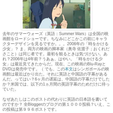
去年のサマーウォーズ（英語：Summer Wars）は全国の映
画館をロードショーです。
ちなみにどこかこの前にキャラ
クターデザインを見るですか。。。2006年の「時をかける
少女」？ ま、両方の映画の脚本家（奥寺 佐渡子；おくれだ
さこと）は同じ者です。
最初を観るときは気づけない。あ
れ？2006年は4年前？うあぁ、はやい。
「時をかける少
女」は最近見てきたからだ。現在、この映画のBlu-Rayと
DVDは発売中です。
（
でも、この
本文
はシンガポールの映
画館は最近ばかり出た。それに英語と中国語の字幕がある
んだ。ってはい？
6ヶ月の遅延は、中国語の字幕だけでした
か？
米国では、以下の1ヵ月間の英語字幕のためだけに待っ
ていた。
なぜあたしはこのポストの代わりに英語の日本語を書いて
のですか？ 全Bloggerのブログの第１０００投稿？いえ、こ
の投稿は第９９６ポストです。