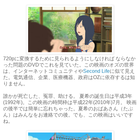
720pに変換するために見られるようにしなければ ならなか
った問題のDVDでこれを見ていた。
この映画のオズの世界
は、インターネットコミュニティや
Second Life
に似て見え
た。電気通信、企業、医療機器、政府はOZに依存するは知
りません。
誰かが死亡した、冤罪、助ける。 夏希の誕生日は平成3年
(1992年)。この映画の時間枠は平成22年(2010年)7月。 映画
の後半では簡単に忘れちゃった。夏希のおばあさん（たぶ
ん）はみんなをお連絡での後。でも、この映画はいいです
ね。